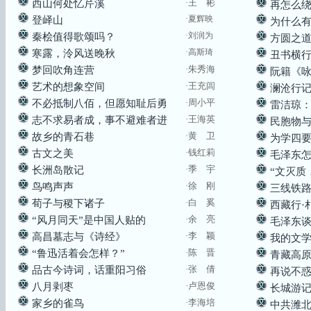
·
王 彬
西山何处忆芹溪
再怎么
·夏辉映
登峄山
为什么
·
刘润为
秦桧值得歌颂吗？
方圆之
·高斯琦
寒露，泠风送晚秋
丑书横
·
朱秀海
梦回吹角连营
阮籍《
·
王充闾
艺术的想象空间
澜沧行
·周小平
不必抵制八佰，但愿知耻后勇
雷洁琼
·
王海英
志不求易者成，事不避难者进
民胞物
·
黄 卫
故乡的青石巷
为学四
·
钱红莉
古文之美
毛泽东
·季 宇
长洲岛散记
“文灭质
·徐 刚
鸟鸣声声
三线铁
·
白 奚
荀子与稷下诸子
西藏行·
·
余 亮
“风月同天”是中国人贴的
毛泽东
·
李 颖
高昌墓志与《诗经》
我的文
·陈 晋
“鲁迅活着会怎样？”
青藏高
·
张 倩
品古今诗词，话重阳习俗
再说不
·卢恩俊
八月剥枣
长城游
·
李海培
家乡的雀鸟
中共潍