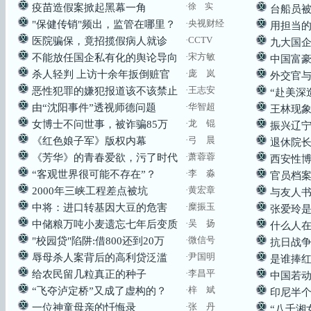
·
徐 实
疫苗造假案掀起黑幕一角
台船员
·
央视财经
"保健传销"频出，监管在哪里？
用担当
·
CCTV
医院骗保，竟招揽假病人就诊
九大国
·
宋方敏
不能放任国企私有化的舆论导向​
中国富
·庞 岚
杀人轻判 上访十余年扳倒赃官
外交官
·王志安
恶性犯罪的嫌犯报道该不该禁止
“赴美深
·
华智超
由“沈阳事件”透视师德问题
王林现
·龙 锟
女博士不问世事，被诈骗85万
振兴辽
·
弓 晨
《红色娘子军》版权内幕
退休院
·
萧蓉蓉
《芳华》的青春爱欲，污了时代
西安性
·李 淼
“客观世界很可能不存在”？
官员档案
·黄宏章
2000年三峡工程差点被坑
与友人书
·糜振玉
中将：​进口转基因大豆的危害
张爱玲
·吴 扬
中储粮万吨小麦遗忘七年后变质
什么人
·微信号
"校园贷"陷阱:借800还到20万
抗日战
·尹国明
辱母杀人案背后的高利贷泛滥
是谁捧红
·李昌平
给农民留几粒真正的种子
中国若
·梓 斌
“飞夺泸定桥”又成了虚构的？
印尼半
·张 丹
一位神童母亲的忏悔录
“八千湘