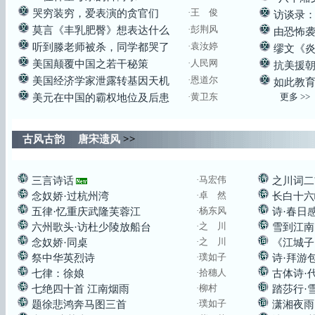
·王 俊
哭穷装穷，爱表演的贪官们
访谈录
·彭荆风
莫言《丰乳肥臀》想表达什么
由恐怖
·袁汝婷
听到滕老师被杀，同学都哭了
缪文《
·人民网
美国颠覆中国之若干秘策
抗美援
·恩道尔
美国经济学家泄露转基因天机
如此教
·黄卫东
更多 >>
美元在中国的霸权地位及后患
古风古韵 唐宋遗风
>>
·
马宏伟
三言诗话
之川词二
·卓 然
念奴娇·过杭州湾
长白十六
·
杨东风
五律·忆重庆武隆芙蓉江
诗·春日
·之 川
六州歌头·访杜少陵放船台
雪到江南
·之 川
念奴娇·同桌
《江城子
·璞如子
祭中华英烈诗
诗·拜游
·拾穗人
七律：徐娘
古体诗·
·柳村
七绝四十首 江南烟雨
踏莎行·
·璞如子
题徐悲鸿奔马图三首
潇湘夜雨