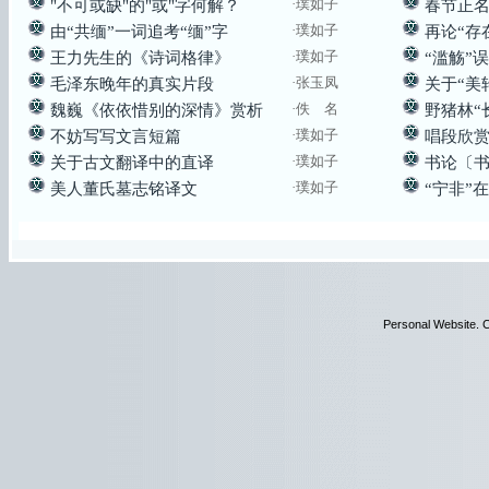
·璞如子
"不可或缺"的"或"字何解？
春节正名
·璞如子
由“共缅”一词追考“缅”字
再论“存
·璞如子
王力先生的《诗词格律》
“滥觞”
·张玉凤
毛泽东晚年的真实片段
关于“美
·佚 名
魏巍《依依惜别的深情》赏析
野猪林“
·璞如子
不妨写写文言短篇
唱段欣赏
·璞如子
关于古文翻译中的直译
书论〔
·璞如子
美人董氏墓志铭译文
“宁非”
Personal Website. C