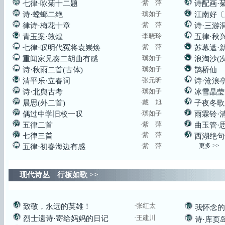
·紫 萍
七律·咏菊十二题
诗配画·
·璞如子
诗·螳螂二绝
江南好〔
·紫 萍
律诗·梅花十章
诗·三游
·李晓玲
青玉案·敦煌
五律·秋
·紫 萍
七律·叹明代冤将袁崇焕
苏幕遮·
·璞如子
重闻家兄奏二胡曲有感
浪淘沙(
·璞如子
诗·秋雨二首(古体)
鹊桥仙
·张元昕
清平乐·立春词
诗·沧浪
·璞如子
诗·北舆古考
冰雪晶莹
·戴 旭
晨思(外二首)
子夜冬歌
·璞如子
偶过中学旧校一叹
雨霖铃·
·紫 萍
五律二首
曲玉管·
·紫 萍
七律三首
西湖绝句
·紫 萍
更多 >>
五律·初春海边有感
现代诗丛 行板如歌
>>
·张红太
致敬，永远的英雄！
我怀念的
·王建川
烈士遗诗·寄给妈妈的日记
诗·库页