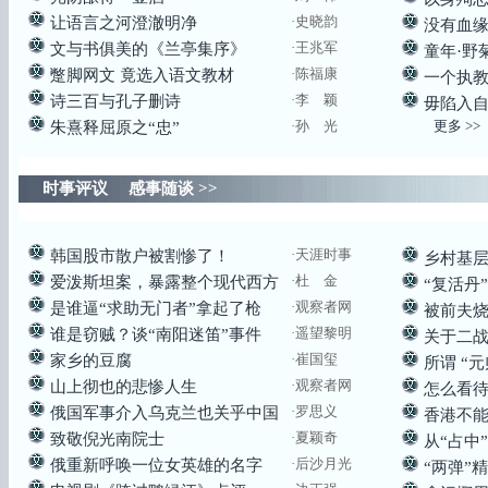
·史晓韵
让语言之河澄澈明净
没有血
·王兆军
文与书俱美的《兰亭集序》
童年·野
·陈福康
蹩脚网文 竟选入语文教材
一个执
·李 颖
诗三百与孔子删诗
毋陷入
·
孙 光
更多 >>
朱熹释屈原之“忠”
时事评议 感事随谈
>>
·
天涯时事
韩国股市散户被割惨了！
乡村基
·杜 金
爱泼斯坦案，暴露整个现代西方
“复活丹
·观察者网
是谁逼“求助无门者”拿起了枪
被前夫
·遥望黎明
谁是窃贼？谈“南阳迷笛”事件
关于二
·崔国玺
家乡的豆腐
所谓 “
·
观察者网
山上彻也的悲惨人生
怎么看
·罗思义
俄国军事介入乌克兰也关乎中国
香港不能
·
夏颖奇
致敬倪光南院士
从“占中
·后沙月光
俄重新呼唤一位女英雄的名字
“两弹”