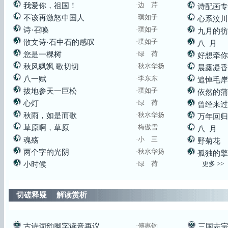
·边 芹
我爱你，祖国！
诗配画专
·璞如子
不该再激怒中国人
心系汶川
·璞如子
诗·召唤
九月的彷
·璞如子
散文诗·石中石的感叹
八 月
·绿 荷
您是一棵树
好想牵你
·秋水华扬
秋风飒飒 歌切切
晨露凝香
·李东东
八一赋
追悼毛岸
·璞如子
拔地参天一巨松
依然的蒲
·绿 荷
心灯
曾经来过
·秋水华扬
秋雨，如是而歌
万年回归
·梅傲雪
草原啊，草原
八 月
·小 三
魂殇
野菊花
·秋水华扬
两个字的光阴
孤独的擎
·绿 荷
更多 >>
小时候
切磋释疑 解读赏析
·傅惠钧
古诗词韵脚字读音再议
三国志宗