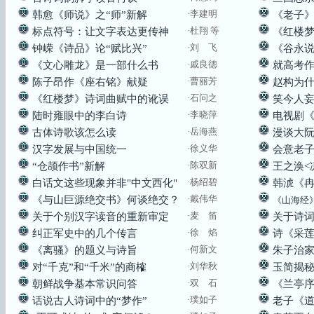
·
李建明
韩愈《师说》之“师”新解
《老子
·杜翔 等
标点符号：让文字表达更传神
《红楼
·
刘 飞
钟嵘《诗品》论“赋比兴”
《谷永
·戚良德
《文心雕龙》是一部什么书
就高考
·
曹丽芳
陈子昂作《座右铭》献疑
赵构为
·石问之
《红楼梦》诗词曲赋中的讹误
笑今人
·
李晓萍
陆时雍眼中的李白诗
电视剧
·岳海燕
古体诗歌该怎么读
漫谈大阮
·
徐义华
汉字发展与中国统一
会意老
·
陈双新
“仓颉作书”新解
王之涣<
·
杨绍碧
白话文这些现象并非"中文西化"
韩淲《冉
·戴伟华
《与山巨源绝交书》何谈绝交？
《山海经
·
麦 笛
关于个别汉字读音的重新审定
关于诗
·徐 焰
纠正军史中的几个传言
诗《采
·
何新文
《离骚》的题义与诗旨
朱子治家
·刘华秋
对“千克”和“千米”的商榷
玉简揭
·双 石
朝鲜战争基本常识问答
《兰亭
·璞如子
话说古人诗词中的“梦作”
老子《