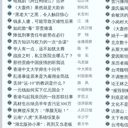
·边正强
电视剧《跨过鸭绿江》点评
贪污挪用
·郭松民
《大轰炸》果然就是大欺诈
庞氏骗
·长安剑
“黑老大”之黑，令人触目惊心
俞敏洪
·江 涌
钱多人傻，可能导致灾难性后果
小岗村
·人民日报
如此散“毒” 罪责难逃
《大轰炸
·
罗 翔
降低刑事责任年龄势在必行
娟子一
·金微观察
西方知识与权力的一次“合谋”
北京数十
·
陈 平
华人有一点，远不如犹太裔
从斯大
·
徐 实
战疫之时，私立医院去哪儿了？
爱因斯坦
·马意骏
那些歪曲中国疫情的听我说
亲历者揭
·中大师生
香港中文大学师生十问书
台湾魏
·封面新闻
乱港暴徒原来是为雇佣金而战
不调整
·路 风
丢掉“运-10”的教训是什么？
论王林
·
中国商报
一元钱如何买下亿元国企？
“摧毁朝
·
罗思义
香港勾起我亲历的一段苏联往事
到底是
·澎湃新闻
高材生出纳员半年贪污近300万​
文化不
·
人民日报
耿爽驳斥英方：“厚颜无耻！”​
访唐山
·
岑少宇
云南“八虎”关系错综复杂
天下奇
·蔡方华
"湖北版孙小果"：死刑又当老板
台湾电