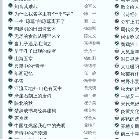
·
徐军义
知音其难哉
散文给
·
陈 平
为什么我名字里有个“平”字？
《诗经
·
新 之
一生“琼瑶”的琼瑶离开了
公车上
·钱志熙
陶渊明的田园诗艺术
周代金
·陈先义
无尽的贪欲从哪里来？
词语咏叹
·
遥望黎明
当孔子遇见毛润之
鹦鹉洲
·余治平
早于孔子出现的儒者
又见童
·
钱红莉
山海五章
时日寻
·
钱德年
典籍中的“青年”
大江暖
·
任 静
年画记忆
秋菊有
·杨菁菁
冬雪
村野小
·
黄天骥
江流天地外 山色有无中
秋天的
·胡可先
摩崖石刻上的唐诗
一辈又
·
崔子美
陕北的秋
宋代笔
·熊良智
楚辞成书与经典建构
炎黄文
·张金凤
家乡戏
苏轼的
·孟晚舟
中国红燃起我心中的光明
齐赫文
·
渠晓云
唐诗中的严陵濑
前三十