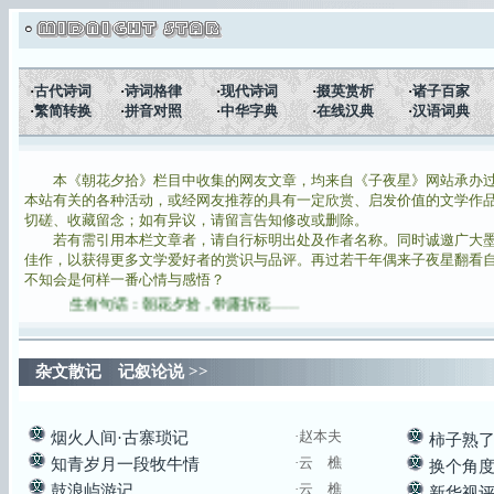
·
古代诗词
·
诗词格律
·
现代诗词
·
掇英赏析
·
诸子百家
·
繁简转换
·
拼音对照
·
中华字典
·
在线汉典
·
汉语词典
本《朝花夕拾》栏目中收集的网友文章，均来自《子夜星》网站承办过
本站有关的各种活动，或经网友推荐的具有一定欣赏、启发价值的文学作
切磋、收藏留念；如有异议，请留言告知修改或删除。
若
有需引用本栏文章者，请自行标明出处及作者名称。同时诚邀广大
佳作，以获得更多文学爱好者的赏识与品评。再过若干年偶来子夜星翻看
不知会是何样一番心情与感悟？
先生有句话：朝花夕拾，带露折花……
杂文散记 记叙论说
>>
·
赵本夫
烟火人间·古寨琐记
柿子熟
·云 樵
知青岁月一段牧牛情
换个角
·云 樵
鼓浪屿游记
新华视