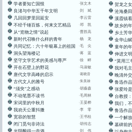
·
张文木
学者要知亡国恨
贺龙之
·
刘 斌
良渚与中华五千年文明
沧海桑
·李云雷
几回回梦里回延安
溪霞镇
·邓 凯
不经千锤百炼，何来文艺精品
故乡的
·曹胜高
从“览物之情”说起
乡土芳
·杨 龙
新时代召唤什么样的青年
金华山
·毛 尖
共同记忆：六十年银幕上的祖国
童年的
·
蒋 蓝
洞头望海楼记
伸进文
·徐 畔
坚守文学艺术的美感与尊严
“莫用三
·
马淑敏
开在石壁上的野花
我对毛
·葛晓音
唐代文学高峰的启示
晚清外
·朱美禄
古代文人的雅号
鲁迅作
·
胡淼森
“须臾”之感动
张爱玲
·
毛周林
不动笔墨不读书
台教授
·
王晏桦
宋词里的中秋月
我们，
·
李 零
我劝天公重抖擞
鲁迅作
·王书桂
宽容的智慧
一个解
·胡传志
闭门觅句非诗法
墓碑前
·
刘 伟
光阴酿得一壶酒
以身殉