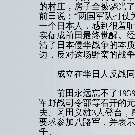
的村庄，房子全被烧光
前田说：“两国军队打仗
一个日本人，感到很羞耻
实促成前田最终觉醒。
清了日本侵华战争的本
边，反对这场野蛮的战
成立在华日人反战同
前田永远忘不了1939
军野战司令部等召开的
夫、冈田义雄3人登台，
要求参加八路军，并表
争。