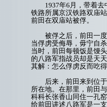
1937年6月，带着去
铁路所属京汉铁路双庙站的
前田在双庙站被俘。
被俘之后，前田一度不
当俘虏受侮辱，毋宁自杀
当时，前田每顿饭是馒
的八路军指战员却是天
其解：怎么俘虏反而吃
后来，前田来到位于太
所在地。在那里，前田与
科科长张香山同住一孔
给前田讲述八路军是一支