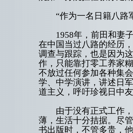
“作为一名日籍八路军
1958年，前田和妻
在中国当过八路的经历
调查与跟踪，也是因为
作，只能靠打零工养家
不放过任何参加各种集
学、中学演讲，讲述日
道主义，呼吁珍视日中
由于没有正式工作，前
薄，生活十分拮据。尽
书出版时，不管多贵，