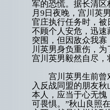
军的恐慌。据长清区档
月9日夜晚，宫川英
官庄执行任务时，被
不顾个人安危，迅速
突围，但因敌众我寡
川英男身负重伤，为
宫川英男毅然自尽，
宫川英男生前曾对
入反战同盟的朋友秋
本人，应当于心无愧
可畏惧。”秋山良照