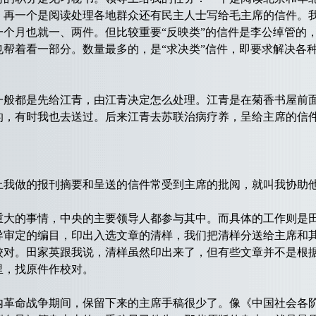
。再一个是阅读处理各地群众还有民主人士写给毛主席的信件。我
一个月也就一、两件。但比较重要“反映类”的信件是李公绰管的
也帮着看一部分。数量最多的，是“求决类”信件，即要求解决各
都是先给江青，由江青决定怎么处理。江青是在菊香书屋前面
的，有时我也去送过。后来江青去苏联治病疗养，呈给主席的信
做的报刊摘要和呈送的信件常受到主席的批阅，就叫我协助他
的事情，中央的主要领导人都参与其中。而具体的工作则是田
导审定的编目，印出入选文章的清样，我们把清样分送给主席和
校对。田家英跟我说，清样虽然印出来了，但有些文章并不是根
里，找原件作校对。
命战争期间，保留下来的主席手稿很少了。像《中国社会各阶