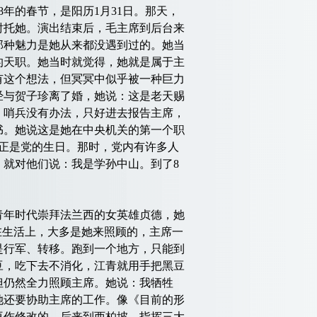
年的春节，是阳历1月31日。那天，
衬托她。演出结束后，毛主席到后台来
那种魅力是她从来都没遇到过的。她当
的天职。她当时就觉得，她就是属于主
有这个想法，但冥冥中似乎被一种巨力
经与贺子珍离了婚，她说：这是老天赐
。哨兵没有办法，只好进去报告主席，
书。她说这是她在中央机关的第一个职
天正是党的生日。那时，党内有许多人
就对他们说：我是学孙中山。到了8
年时代崇拜法兰西的女英雄贞德，她
在生活上，大多是她来照顾的，主席一
是行军、转移。跑到一个地方，只能到
豆，吃下去不消化，江青就用手把黑豆
但仍然全力照顾主席。她说：我牺牲
她还要协助主席的工作。像《目前的形
再作修改的。后来到西柏坡，指挥三大