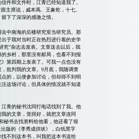
的信件和文件时，江青已经知道我了。
青跟主席说，戚本禹、王象乾，十七、
，留下了深深的感激之情。
调去中南海的后楼研究室当研究员。那
是出于我对当时正在热烈进行着的史学
研究”杂志去发表。文章送去以后，我
僻的乡村，那里没有邮局，也看不到报
究》第四期上发表了。可我一点也没有
，批判我的文章。9月底，我随调查
观点的，以便参加讨论，但却得不到明
关注这场讨论，但具体的情况就不知道
，江青的秘书沈同打电话找到了我。他
到我的文章，觉得好，就把文章连同
和秘书去找资料给他看，他还看了很
近出版的《李秀成供状》，白纸黑字
你找不到这本书，叫我把这本书送给