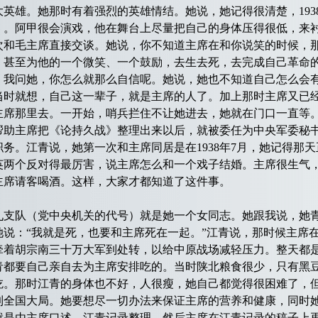
英雄。她那时有着强烈的英雄情结。她说，她记得很清楚，1938
》。阿甲很会演戏，他在舞台上尽量把自己的身体压得很低，来
次和毛主席直接交谈。她说，你不知道主席在和你说笑的时候，
。甚至为他的一个微笑、一个鼓励，去生去死，去完成自己革命
。我问她，你怎么就那么自信呢。她说，她也不知道自己怎么会
当时就想，自己这一辈子，就是主席的人了。加上那时主席又已
主席那里去。一开始，哨兵拦住不让她进去，她就在门口一直等
帮助主席把《论持久战》整理出来以后，就被委任为中央军委秘
务。江青说，她第一次和主席同居是在1938年7月，她记得那
英两个反对得最厉害，说主席怎么和一个戏子结婚。主席很生气，
主席请客喝酒。这样，大家才都知道了这件事。
队（党中央机关的代号）就是她一个女同志。她跟我说，她青
她说：“我就是死，也要和主席死在一起。”江青说，那时候主席
牵着胡宗南三十万大军到处转，以给中原战场减轻压力。整天都
青都要自己亲自去为主席安排吃的。当时陕北粮食很少，只有黑
吃。那时江青的身体也不好，人很瘦，她自己都觉得很困难了，
到全国大局。她要想尽一切办法来保证主席的营养和健康，同时
就是由主席口述，江青记录整理，然后主席在江青记录的稿子上