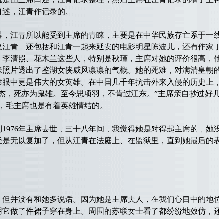
口述，江青作记录的。
江青所以能受到主席的青睐，主要是在中华民族存亡系于一线
仅江青，还包括和江青一起来延安的电影明星陈波儿，还有作家
、李清照、花木兰这些人，特别是秋瑾，主席对她的评价很高，
张照片透出了鉴湖女侠威风凛凛的气概。她的死难，对满清皇朝
席眼中更是伟大的女英雄。在中国几千年抗击外来入侵的历史上
杰，死亦为鬼雄。至今思项羽，不肯过江东。”主席亲自抄过好
说，毛主席也是有着英雄情结的。
1976年主席去世，三十八年间，我觉得她是对得起主席的，她
经是无以复加了，但从江青在法庭上、在监狱里，直到她最后的
并没有和她多说话。因为她是主席夫人，在我们心目中的地位
用它做了件裙子穿在身上。周围的苏联女士看了都纷纷地效仿，还