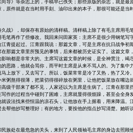
的《向导》等杂志上的，手稿早已佚失；那些原版的杂志，就是最
章，原件就是在当时用手刻、油印出来的本子，那很可能还是当
持久战》，却保存有原始的清样稿。清样稿上除了有毛主席用毛
用毛笔再作了些修改。我回来问田家英：主席不是很少用钢笔写
向江青提起过。江青跟我说：那篇文章，可是主席在抗日战争初
席在那篇文章里所预见的事情，后来都被历史证实了。这篇文章
的影响都是非常大的。主席写这篇文章的时候，是全神贯注，竭
他的思路，他就会骂你，而平时主席是从来不骂人的。为了集中
就马上放下，又去写了。所以，饭菜常常是冷了又热，热了又冷
小米粥熬得很薄，把菜切得很碎放在粥里，让他把饭菜放在嘴边
些高级干部来了都不见，人家还以为主席是生病了。江青在那里
在写作的过程当中碰到了困难，主席就显得很烦躁，甚至会全身
她就设法找来些恒温的凉石头，让他放在手上握着，用来降温。
过去帮他抄写整理好；有的地方，要按他的指点抄写清楚。她听
族处在最危急的关头，来到了人民领袖毛主席的身边去照顾他