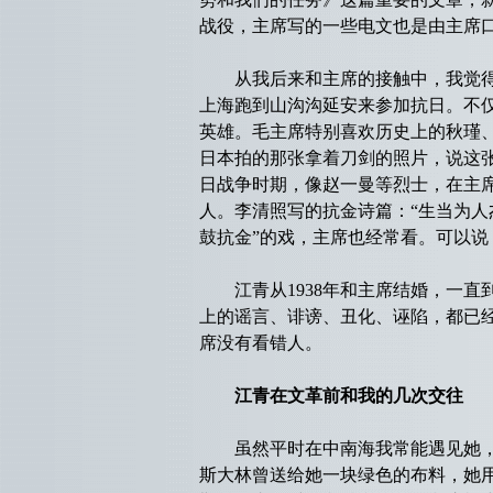
战役，主席写的一些电文也是由主席
从我后来和主席的接触中，我觉得，
上海跑到山沟沟延安来参加抗日。不
英雄。毛主席特别喜欢历史上的秋瑾
日本拍的那张拿着刀剑的照片，说这
日战争时期，像赵一曼等烈士，在主
人。李清照写的抗金诗篇：“生当为人
鼓抗金”的戏，主席也经常看。可以
江青从1938年和主席结婚，一直到
上的谣言、诽谤、丑化、诬陷，都已
席没有看错人。
江青在文革前和我的几次交往
虽然平时在中南海我常能遇见她，但
斯大林曾送给她一块绿色的布料，她