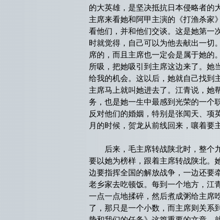
的大英雄，是坚决抵抗日本侵略者的大
主席来看她和阿甲主演的《打渔杀家
看他们，并和他们交谈。这是她第一
时就觉得，自己可以为他去献出一切
席的，而且主席也一定会是属于她的
所吸，把她吸引到主席这边来了。她
给我的机会。这以后，她就自己找到
主席马上就叫她进去了。江青说，她
务，也是她一生中最感到光荣的一个职
反对他们的婚姻，特别是张闻天、项
月的时候，贺龙从前线回来，嚷着要
后来，毛主席转战陕北时，整个九支
要以她为榜样，跟着主席转战陕北。
边要指挥全国的解放战争，一边还要
老乡家去吃顿饭。每到一个地方，江
一点一点地揉碎，然后煮成粥给主席
了，那只是一个小数，而主席则关系
势和我们的任务》这篇重要的文章，