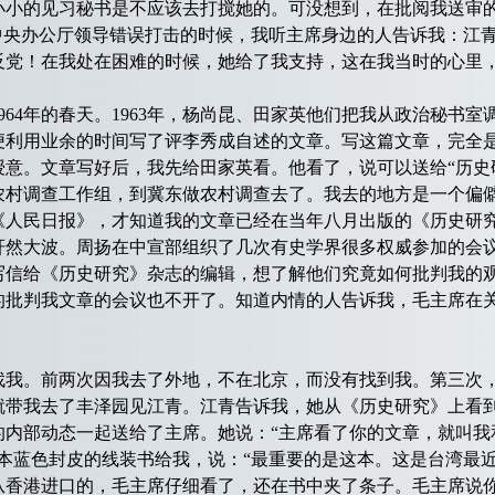
小小的见习秘书是不应该去打搅她的。可没想到，在批阅我送审
到中央办公厅领导错误打击的时候，我听主席身边的人告诉我：江
反党！在我处在困难的时候，她给了我支持，这在我当时的心里
4年的春天。1963年，杨尚昆、田家英他们把我从政治秘书室
便利用业余的时间写了评李秀成自述的文章。写这篇文章，完全
授意。文章写好后，我先给田家英看。他看了，说可以送给“历史
农村调查工作组，到冀东做农村调查去了。我去的地方是一个偏
《人民日报》，才知道我的文章已经在当年八月出版的《历史研
轩然大波。周扬在中宣部组织了几次有史学界很多权威参加的会议
写信给《历史研究》杂志的编辑，想了解他们究竟如何批判我的
的批判我文章的会议也不开了。知道内情的人告诉我，毛主席在
找我。前两次因我去了外地，不在北京，而没有找到我。第三次
就带我去了丰泽园见江青。江青告诉我，她从《历史研究》上看
的内部动态一起送给了主席。她说：“主席看了你的文章，就叫我
本蓝色封皮的线装书给我，说：“最重要的是这本。这是台湾最
从香港进口的，毛主席仔细看了，还在书中夹了条子。毛主席说