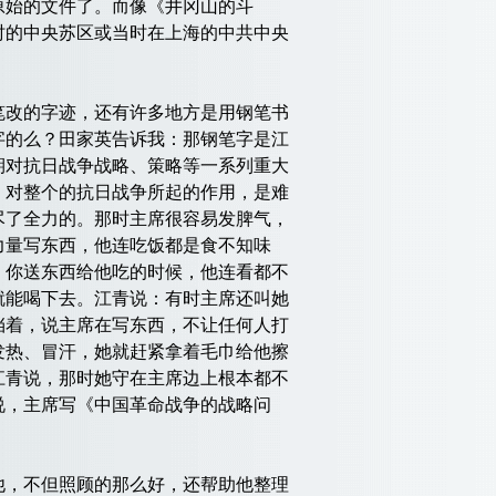
原始的文件了。而像《井冈山的斗
时的中央苏区或当时在上海的中共中央
笔改的字迹，还有许多地方是用钢笔书
字的么？田家英告诉我：那钢笔字是江
期对抗日战争战略、策略等一系列重大
，对整个的抗日战争所起的作用，是难
尽了全力的。那时主席很容易发脾气，
力量写东西，他连吃饭都是食不知味
。你送东西给他吃的时候，他连看都不
就能喝下去。江青说：有时主席还叫她
挡着，说主席在写东西，不让任何人打
发热、冒汗，她就赶紧拿着毛巾给他擦
江青说，那时她守在主席边上根本都不
说，主席写《中国革命战争的战略问
，不但照顾的那么好，还帮助他整理