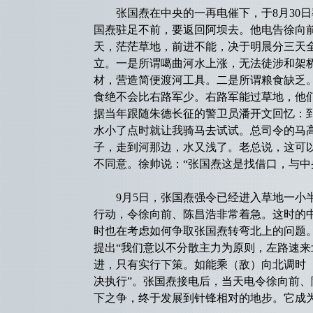
张国焘在中央的一再电催下，于8月30日
国焘驻足不前，要返回阿坝去。他电告徐向
天，茫茫草地，前进不能，决于明晨分三天
立。一是所谓噶曲河水上涨，无法徒涉和架
材，营造简便渡河工具。二是所谓粮食缺乏
食绝不会比右路军少。右路军能过草地，他
据当年跟随朱德长征的警卫员潘开文回忆：
水小了点时就让我骑马去试试。总司令的马
子，走到河那边，水又浅了。老总说，这可
不同意。徐帅说：“张国焘这是找借口，与中
9月5日，张国焘强令已经进入草地一小半
行动，令徐向前、陈昌浩非常着急。这时的
时也在考虑如何争取张国焘转弯北上的问题。
提出“我们意以不分散主力为原则，左路速
进，只有实行下策。如能乘（敌）向北调时
决执行”。张国焘接电后，当天电令徐向前
下之争，终于发展到针锋相对的地步。它成