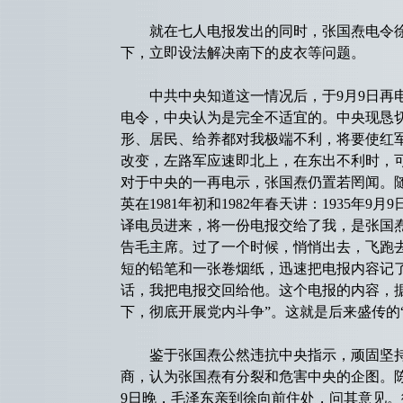
就在七人电报发出的同时，张国焘电令徐
下，立即设法解决南下的皮衣等问题。
中共中央知道这一情况后，于9月9日再电
电令，中央认为是完全不适宜的。中央现恳
形、居民、给养都对我极端不利，将要使红
改变，左路军应速即北上，在东出不利时，
对于中央的一再电示，张国焘仍置若罔闻。
英在1981年初和1982年春天讲：1935
译电员进来，将一份电报交给了我，是张国
告毛主席。过了一个时候，悄悄出去，飞跑
短的铅笔和一张卷烟纸，迅速把电报内容记
话，我把电报交回给他。这个电报的内容，据
下，彻底开展党内斗争”。这就是后来盛传的“
鉴于张国焘公然违抗中央指示，顽固坚持
商，认为张国焘有分裂和危害中央的企图。
9日晚，毛泽东亲到徐向前住处，问其意见