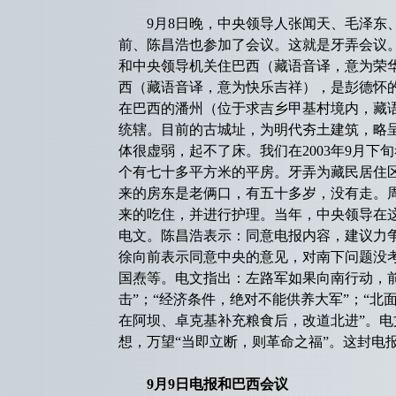
9月8日晚，中央领导人张闻天、毛泽东、
前、陈昌浩也参加了会议。这就是牙弄会议
和中央领导机关住巴西（藏语音译，意为荣华
西（藏语音译，意为快乐吉祥），是彭德怀
在巴西的潘州（位于求吉乡甲基村境内，藏
统辖。目前的古城址，为明代夯土建筑，略呈
体很虚弱，起不了床。我们在2003年9月
个有七十多平方米的平房。牙弄为藏民居住
来的房东是老俩口，有五十多岁，没有走。
来的吃住，并进行护理。当年，中央领导在
电文。陈昌浩表示：同意电报内容，建议力
徐向前表示同意中央的意见，对南下问题没
国焘等。电文指出：左路军如果向南行动，
击”；“经济条件，绝对不能供养大军”；“北
在阿坝、卓克基补充粮食后，改道北进”。
想，万望“当即立断，则革命之福”。这封电报
9月9日电报和巴西会议