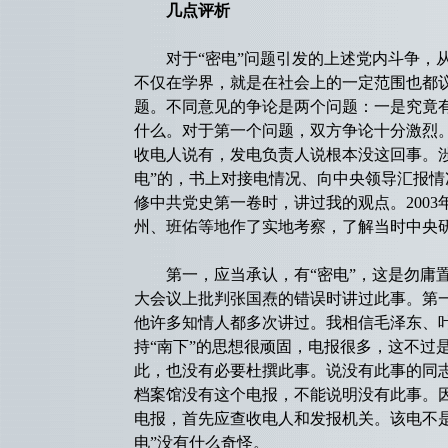
几点评析
对于“密电”问题引发的上述党内斗争，从
不仅在学界，就是在社会上的一定范围也都
题。不同意见的争论是两个问题：一是究竟有没
什么。对于第一个问题，双方争论十分激烈
收电人说有，发电负责人说根本没这回事。
电”的，书上对接电情况、向中央领导汇报
修中共党史第一卷时，讲过我的观点。200
州、班佑等地作了实地考察，了解当时中央
第一，应当承认，有“密电”，这是勿庸置疑
大会议上批判张国焘的错误时讲过此事。第一
他许多知情人都多次讲过。我相信毛泽东、
持“南下”的思想很顽固，电报很多，这不过
此，也没有必要杜撰此事。说没有此事的同
档案馆没有这个电报，不能说明没有此事。
电报，首先应查收电人和发报机关。该电不
电”没有什么奇怪。