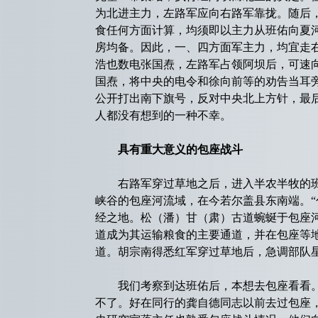
为北进主力，左路军应向右路军靠拢。随后
食任何方面计算，均须即以主力从班佑向夏河
房均备。因此，一、四方面军主力，均宜走
浩也数电张国焘，左路军占领阿坝后，可速
国焘，将中央的电令和徐向前等的劝告当耳
公开打出南下旗号，反对中央北上方针，最
人都没有想到的一种不幸。
具有重大意义的包座战斗
右路军穿过草地之后，进入半农半牧的班
峡谷的包座河流域，在今若尔盖县东南端。“
经之地。松（潘）甘（肃）古道蜿蜒于包座
道成为其运输粮食的主要通道，并在包座等
道。胡宗南得悉红军穿过草地后，急调部队
我们考察到达班佑后，本想去包座看看。
不了。好在同行的龚自德同志以前去过包座