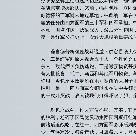
史研究室蒋主任也熟悉包座战斗情况。他们
在胡宗南增援部队赶来前，强占包座，立即
彭德怀的三军尚未通过草地，林彪的一军在
座的任务由四方面军的三十军和四军承担。
不意，围点打援，诱敌深入，然后分割包围，
夜，是红军长征史上一次较大规模的重要战
龚自德分析包座战斗说道：讲它是场大仗，
人。二是红军歼敌人数近五千人，全歼蒋介
余人，敌代师长负伤逃跑。三是缴获物资甚多
有大批粮食、牦牛、马匹和其他军用物资。蒋
桶坝，今包座乡政府所在地）寨前的大坝子
胜利，是一、四方面军会师以来在党中央领
的一次歼灭战，敌人被我们打得吓破了胆。
对包座战斗，过去宣传不够。其实，它具
的胜利，粉碎了国民党反动集团围困聚歼红
前堵后追战略，在红一、四方面军会师后则改
少，气候寒冷，粮食奇缺，且属藏民区，只