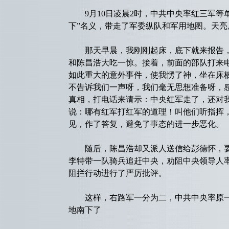
9月10日凌晨2时，中共中央率红三军等
下”名义，带走了军委纵队和军用地图。天
那天早晨，我刚刚起床，底下就来报告，
和陈昌浩大吃一惊。接着，前面的部队打来
如此重大的意外事件，使我愣了神，坐在床
不告诉我们一声呀，我们毫无思想准备呀，
真相，打电话来请示：中央红军走了，还对
说：哪有红军打红军的道理！叫他们听指挥
见，作了答复，避免了事态的进一步恶化。
随后，陈昌浩却又派人送信给彭德怀，要
李特带一队骑兵追赶中央，劝阻中央领导人
阻拦行动进行了严厉批评。
这样，右路军一分为二，中共中央率原一
地南下了