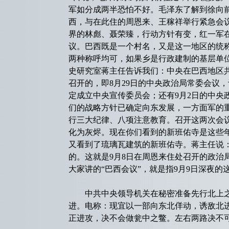
军如分成两半恐怕不好。毛泽东了解到徐向
西，与在此住的周恩来、王稼祥举行紧急会
界的林彪、聂荣臻，行动方针有变，红一军
议。巴西既是一个村名，又是这一地区的统
两种称呼均可，如果乡是行政建制的基层单
史研究室蒋主任告诉我们：中央在巴西地区
召开的，即8月29日的中央政治局常委会议
定成立中央宣传委员会；还有9月2日的中央
们的战略方针已确定向东发展，一方面军的
行三大纪律、八项注意教育。召开这两次会
化为灰烬。现在你们看到的新班佑寺是这些
又看到了琉璃瓦建筑的新班佑寺。蒋主任说
的。这就是9月8日在周恩来住处召开的政治
大家讲的“巴西会议”，就是指9月9日深夜的
中共中央领导机关在秘密准备先行北上之际
进。电称：现宜以一部向东北佯动，诱敌北
正进攻，决不会做瓮中之鳖。左右两路决不