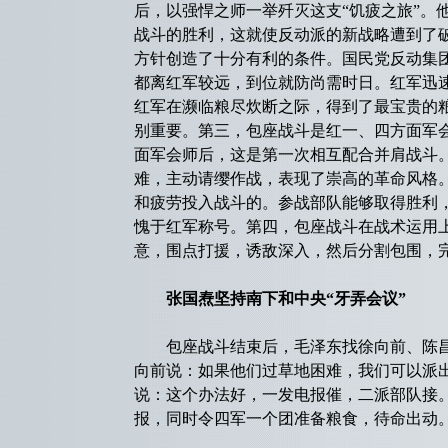
后，以强悍之师一举歼灭这支“饥疲之旅”。
战斗的胜利，这就使反动派的新战略遭到了
方针创造了十分有利的条件。国民党反动集
都离红军较远，到位就防尚需时日。红军迅
红军在濒临粮尽炊断之际，得到了最宝贵的
别重要。第三，包座战斗是红一、四方面军
面军会师后，这是第一次相互配合并肩战斗
难，主动请缨作战，表现了崇高的革命风格
和疲劳投入战斗的。参战部队能够取得胜利
愧于红军称号。第四，包座战斗在战术运用
意，围点打援，诱敌深入，然后分割包围，
张国焘坚持南下和中央“牙弄会议”
包座战斗结束后，毛泽东找徐向前、陈昌
向前说：如果他们过草地困难，我们可以派
说：这个办法好，一发电报催，二派部队接
报，同时令四军一个团准备粮食，待命出动