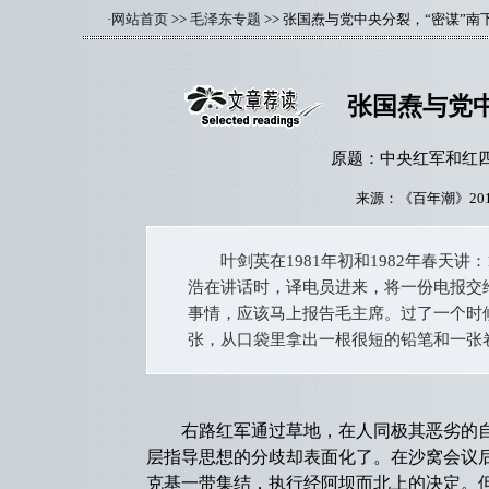
·
网站首页
>>
毛泽东专题
>> 张国焘与党中央分裂，“密谋”南
张国焘与党中
原题：中央红军和红四
来源：《百年潮》20
叶剑英在1981年初和1982年春天讲：
浩在讲话时，译电员进来，将一份电报交
事情，应该马上报告毛主席。过了一个时
张，从口袋里拿出一根很短的铅笔和一张
右路红军通过草地，在人同极其恶劣的自
层指导思想的分歧却表面化了。在沙窝会议
克基一带集结，执行经阿坝而北上的决定。