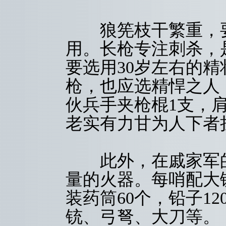
狼筅枝干繁重，要
用。长枪专注刺杀，
要选用30岁左右的
枪，也应选精悍之人
伙兵手夹枪棍1支，
老实有力甘为人下者
此外，在戚家军的
量的火器。每哨配大
装药筒60个，铅子1
铳、弓弩、大刀等。