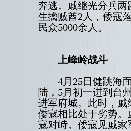
奔逃。戚继光分兵两路
生擒贼酋2人，倭寇
民众5000余人。
上峰岭战斗
4月25日健跳海面的
陆，5月初一进到台
进军府城。此时，戚继
倭寇相比处于劣势。
寇对峙。倭寇见戚家