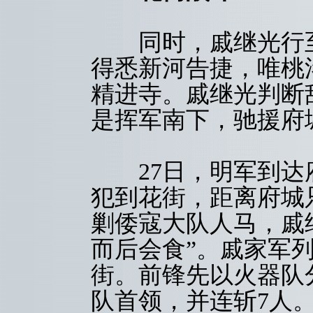
同时，戚继光行至
得悉新河告捷，唯桃
精进寺。戚继光判断
是挥军南下，驰援府
27日，明军到达
犯到花街，距离府城
剿倭寇大队人马，戚
而后会食”。戚家军
街。前锋先以火器队
队首领，并连斩7人