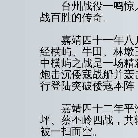
台州战役一鸣惊人
战百胜的传奇。
嘉靖四十一年八月
经横屿、牛田、林墩
中横屿之战是一场精
炮击沉倭寇战船并轰
行登陆突破倭寇本阵
嘉靖四十二年平海
坪、蔡丕岭四战，共
被一扫而空。