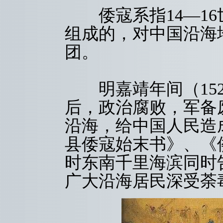
倭寇系指14—16
组成的，对中国沿海
团。
明嘉靖年间（1522
后，政治腐败，军备
沿海，给中国人民造
县倭寇始末书》、《
时东南千里海滨同时
广大沿海居民深受荼