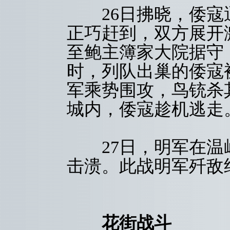
26日拂晓，倭寇
正巧赶到，双方展开
至鲍主簿家大院据守
时，列队出巢的倭寇
军乘势围攻，鸟铳杀
城内，倭寇趁机逃走
27日，明军在温
击溃。此战明军歼敌约
花街战斗