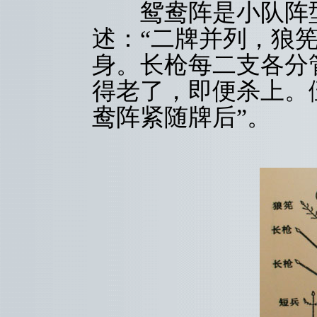
鸳鸯阵是小队阵型
述：“二牌并列，狼
身。长枪每二支各分
得老了，即便杀上。
鸯阵紧随牌后”。