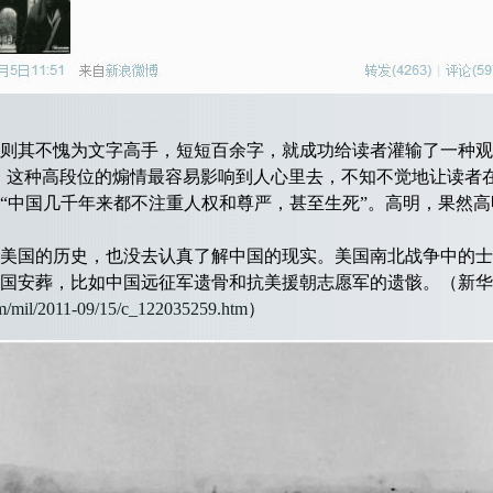
其不愧为文字高手，短短百余字，就成功给读者灌输了一种观
。这种高段位的煽情最容易影响到人心里去，不知不觉地让读者
“中国几千年来都不注重人权和尊严，甚至生死”。高明，果然高
国的历史，也没去认真了解中国的现实。美国南北战争中的士
国安葬，比如中国远征军遗骨和抗美援朝志愿军的遗骸。（新华
om/mil/2011-09/15/c_122035259.htm
）