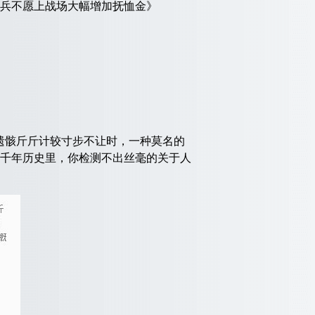
兵不愿上战场大幅增加抚恤金》
遗骸斤斤计较寸步不让时，一种莫名的
千年历史里，你检测不出丝毫的关于人