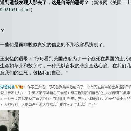
送到遗骸发现人那去了，这是何等的恶毒？
（新浪网《美国：士
185021631s.shtml
）
？
些似是而非貌似真实的信息则不那么容易辨别了。
安忆的语录：“每每看到美国政府为了一个战死在异国的士兵
生命如草芥和数字时，一种无以言状的悲凉直达心底。在我们几
意我们的生死，包括我们自己。”