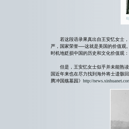
若这段语录果真出自王安忆女士，则
严，国家荣誉──这就是美国的价值观
时机地贬损中国的历史和文化价值观：
但是，王安忆女士似乎并未能熟读美
国近年来也在尽力找到海外将士遗骸回
腾冲国殇墓园》
http://news.xinhuanet.c